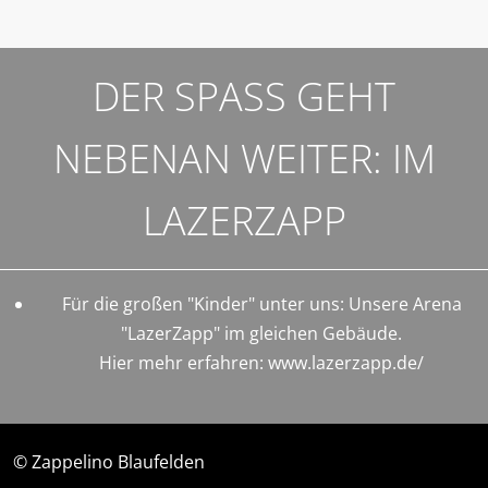
DER SPASS GEHT
NEBENAN WEITER: IM
LAZERZAPP
Für die großen "Kinder" unter uns: Unsere Arena
"LazerZapp" im gleichen Gebäude.
Hier mehr erfahren:
www.lazerzapp.de/
© Zappelino Blaufelden